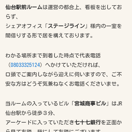
仙台駅前ルーム
は運営の都合上、看板を出してお
らず、
シェアオフィス「
ステージライン
」様内の一室を
間借りする形で居を構えております。
わかる場所まで到着した時点で代表電話
（
08033325124
）へかけていただければ、
口頭でご案内しながら迎えに伺いますので、ご不
安な方はどうぞ気兼ねなくお電話くださいませ。
当ルームの入っているビル「
宮城商事ビル
」はJR
仙台駅から徒歩３分、
アーケードに入っていただき
七十七銀行
を正面か
ら見て右隣、背にして左隣にございます。